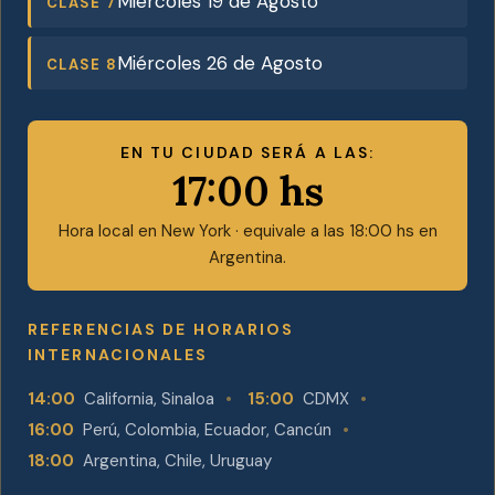
Miércoles 19 de Agosto
CLASE 7
Miércoles 26 de Agosto
CLASE 8
EN TU CIUDAD SERÁ A LAS:
17:00 hs
Hora local en New York · equivale a las 18:00 hs en
Argentina.
REFERENCIAS DE HORARIOS
INTERNACIONALES
14:00
California, Sinaloa
15:00
CDMX
16:00
Perú, Colombia, Ecuador, Cancún
18:00
Argentina, Chile, Uruguay