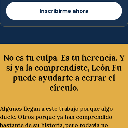
Inscribirme ahora
No es tu culpa. Es tu herencia. Y
si ya la comprendiste, León Fu
puede ayudarte a cerrar el
círculo.
Algunos llegan a este trabajo porque algo
duele. Otros porque ya han comprendido
bastante de su historia, pero todavía no