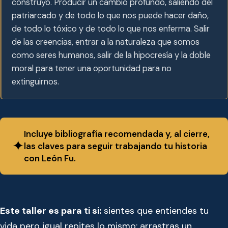
construyó. Producir un cambio profundo, saliendo del
patriarcado y de todo lo que nos puede hacer daño,
de todo lo tóxico y de todo lo que nos enferma. Salir
de las creencias, entrar a la naturaleza que somos
como seres humanos, salir de la hipocresía y la doble
moral para tener una oportunidad para no
extinguirnos.
Incluye bibliografía recomendada y, al cierre,
✦
las claves para seguir trabajando tu historia
con León Fu.
Este taller es para ti si:
sientes que entiendes tu
vida pero igual repites lo mismo; arrastras un