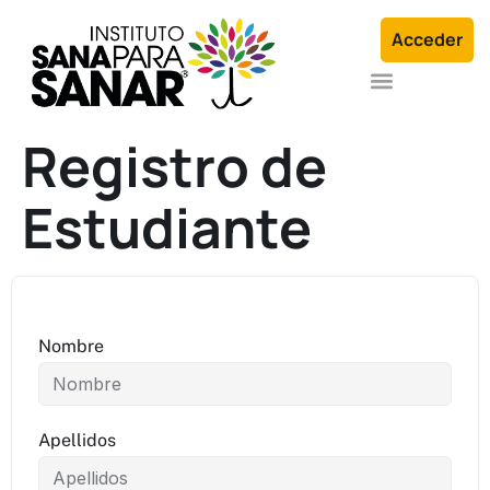
Acceder
Formación en Arquetipos Familiares®
Terapia Individual o en Familia
Registro de
Estudiante
Nombre
Apellidos