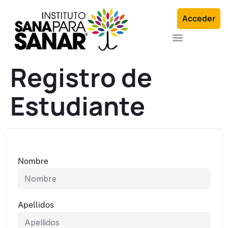
Acceder
Formación en Arquetipos Familiares®
Terapia Individual o en Familia
Registro de
Estudiante
Nombre
Apellidos