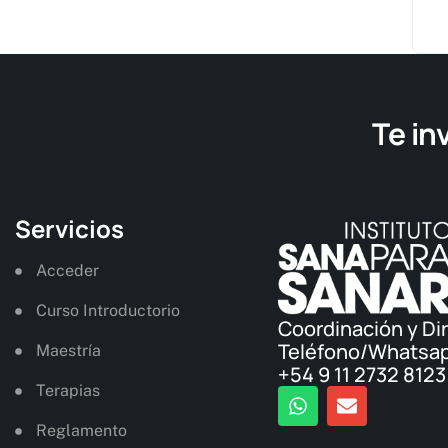
Te in
Servicios
Acceder
Curso Introductorio
Coordinación y Di
Teléfono/Whatsa
Maestría
+54 9 11 2732 8123
Terapias
Reglamento