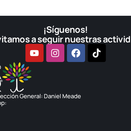
¡Síguenos!
vitamos a seguir nuestras activi
rección General: Daniel Meade
pp: