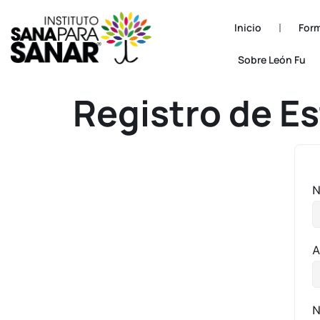
Inicio
Form
Sobre León Fu
Registro de E
N
A
N