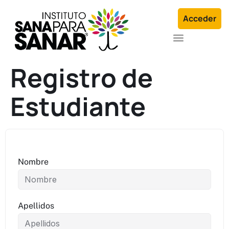
Acceder
Formación en Arquetipos Familiares®
Terapia Individual o en Familia
Registro de
Estudiante
Nombre
Apellidos