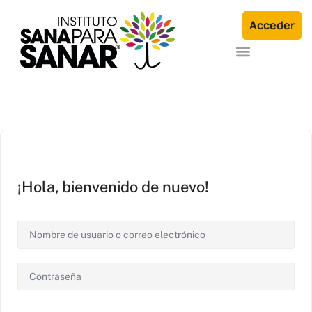
Acceder
Formación en Arquetipos Familiares®
Terapia Individual o en Familia
¡Hola, bienvenido de nuevo!