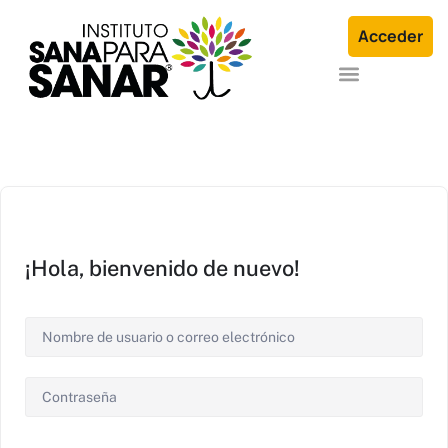
Acceder
Formación en Arquetipos Familiares®
Terapia Individual o en Familia
¡Hola, bienvenido de nuevo!