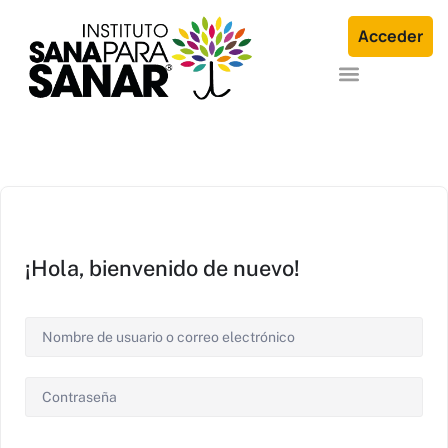
Acceder
Formación en Arquetipos Familiares®
Terapia Individual o en Familia
¡Hola, bienvenido de nuevo!