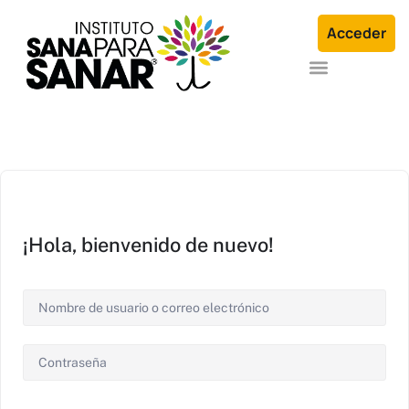
Acceder
Formación en Arquetipos Familiares®
Terapia Individual o en Familia
¡Hola, bienvenido de nuevo!