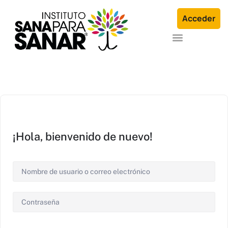
Acceder
Formación en Arquetipos Familiares®
Terapia Individual o en Familia
¡Hola, bienvenido de nuevo!