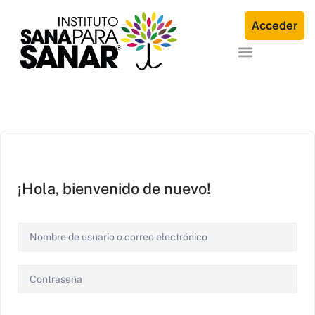
Acceder
Formación en Arquetipos Familiares®
Terapia Individual o en Familia
¡Hola, bienvenido de nuevo!