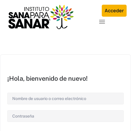
Acceder
Formación en Arquetipos Familiares®
Terapia Individual o en Familia
¡Hola, bienvenido de nuevo!