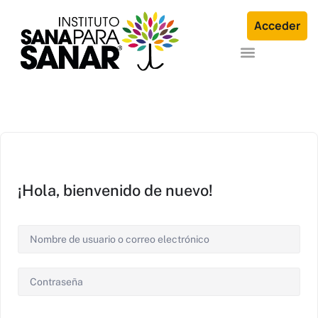
Acceder
Formación en Arquetipos Familiares®
Terapia Individual o en Familia
¡Hola, bienvenido de nuevo!