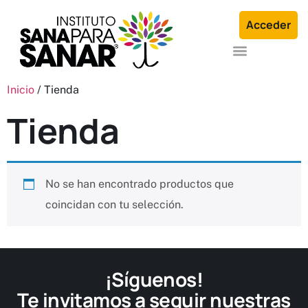
Acceder
Formación en Arquetipos Familiares®
Terapia Individual o en Familia
Inicio
/ Tienda
Tienda
No se han encontrado productos que
coincidan con tu selección.
¡Síguenos!
Te invitamos a seguir nuestras